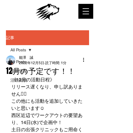
記事
All Posts
能澤 誠
All Posts
2022年12月5日
読了時間: 1分
12月の予定です！！
最新情報
《12月の活動日程》
活動実績
リリース遅くなり、申し訳ありま
せん🙇‍♂️
この他にも活動を追加していきた
いと思います☺️
西区近辺でワークアウトの要望あ
り、14日(水)で企画中！
土日の出張クリニックもご用命く