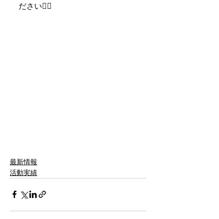
ださい🙆‍♂️
最新情報
活動実績