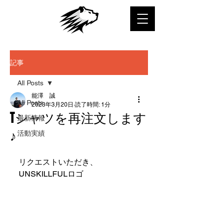
記事
All Posts
能澤 誠
All Posts
2023年3月20日
読了時間: 1分
Tシャツを再注文します
最新情報
♪
活動実績
リクエストいただき、
UNSKILLFULロゴ