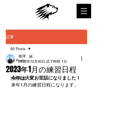
記事
All Posts
能澤 誠
All Posts
2022年12月30日
読了時間: 1分
2023年1月の練習日程
最新情報
今年は大変お世話になりました！
活動実績
来年1月の練習日程になります。