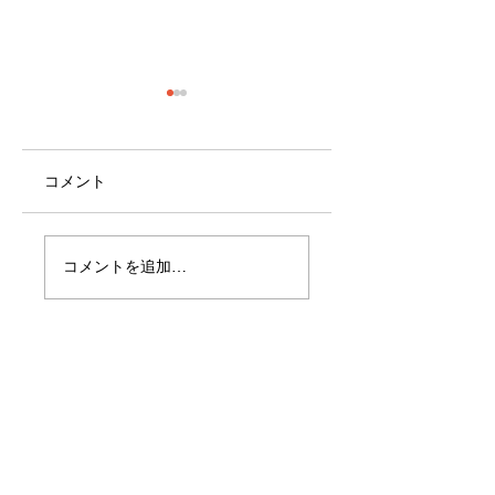
コメント
8月の日程
9月の日程です！
コメントを追加…
10月の日程♪
最新情報
2025年10月2日
読了時間: 1分